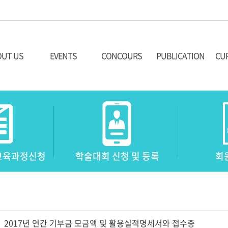
UT US
EVENTS
CONCOURS
PUBLICATION
CU
취지
학술대회
콩쿨 소개
투고안내
최고
학술대회 등록안내
콩쿨 역사
학술지열람
최고
기교육과정신청
학술대회 신청 및 등록
회
진소개
신청 및 등록
과제곡 및 요강
투고규정
공
역대 학술대회
참가신청
연구윤리규정
자격
공지사항
참가자 결과 확인
광고게재 안내
단
2017년 연간 기부금 모금액 및 활용실적명세서와 접수증