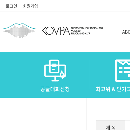
로그인
회원가입
ABO
설립
정관
콩쿨대회신청
최고위 & 단
이사
제 목