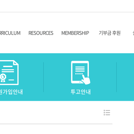
RRICULUM
RESOURCES
MEMBERSHIP
기부금 후원
위과정 소개
심포지움 영상
회원가입안내
기부금후원 안내
실
위과정 커리큘럼
최고위과정 영상
입회원서작성
기부금후원자 명단
원가입안내
투고안내
연예술발성지도사
단기교육과정 영상
증발급 및 관리
치료기법영상
기교육과정
테크닉영상