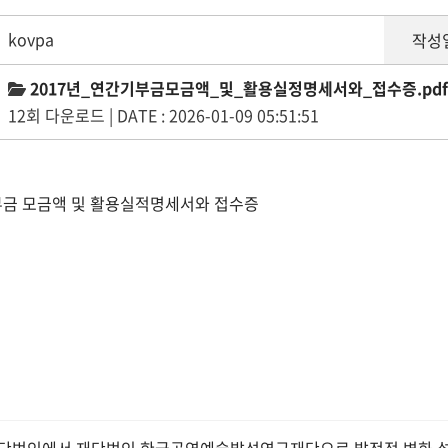
본선진출자 및 결과
단
kovpa
작성
공지사항
수
2017년_연간기부금모금액_및_활용실정명세서와_접수증.pdf
12회 다운로드 | DATE : 2026-01-09 05:51:51
자주묻는질문
수
입상자소식
공
기부금 모금액 및 활용실적명세서와 접수증
사무국위치
자
사