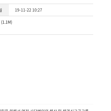
기교육과정 커리큘럼
19-11-22 10:27
일
강신청
(1.1M)
강신청확인
지사항
주묻는질문
무국안내