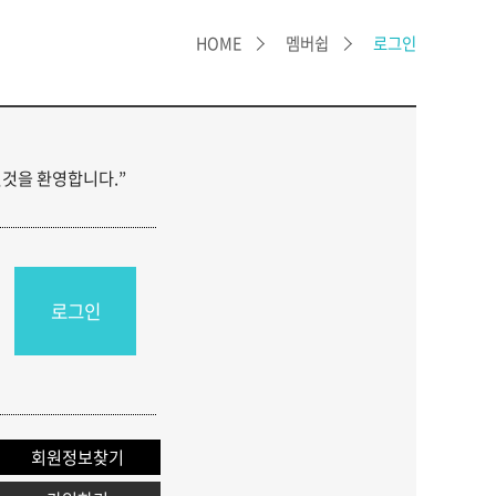
기교육과정 커리큘럼
HOME
멤버쉽
로그인
강신청
강신청확인
것을 환영합니다.”
지사항
주묻는질문
로그인
무국안내
회원정보찾기