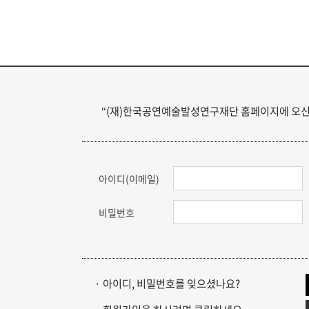
본선진출자 및 결과
단
공지사항
수
자주묻는질문
수
“(재)한국공연예술발성연구재단 홈페이지에 오신
입상자소식
공
사무국위치
자
아이디(이메일)
사
비밀번호
· 아이디, 비밀번호를 잊으셨나요?