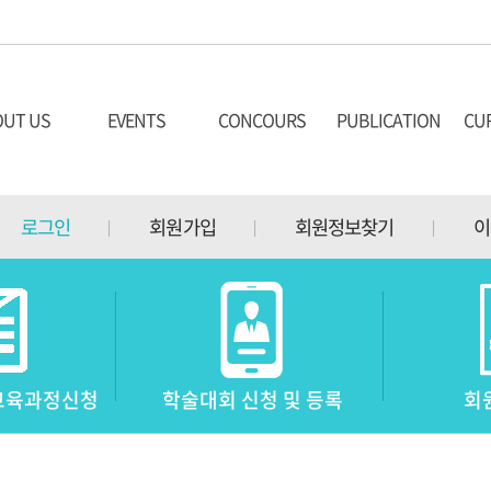
UT US
EVENTS
CONCOURS
PUBLICATION
CU
취지
학술대회
콩쿨 소개
투고안내
최고
로그인
회원가입
회원정보찾기
이
학술대회 등록안내
콩쿨 역사
학술지열람
최고
진소개
신청 및 등록
과제곡 및 요강
투고규정
공
기교육과정신청
학술대회 신청 및 등록
회
역대 학술대회
참가신청
연구윤리규정
자격
공지사항
참가자 결과 확인
광고게재 안내
단