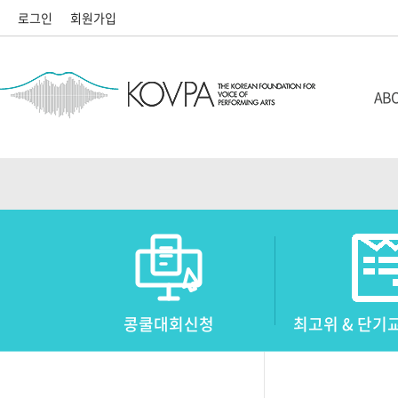
로그인
회원가입
ABO
설립
정관
이사
콩쿨대회신청
최고위 & 단