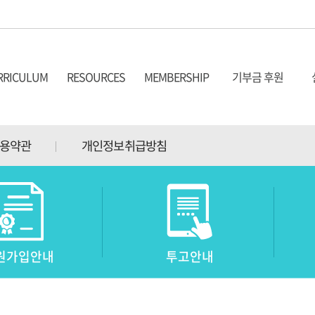
RRICULUM
RESOURCES
MEMBERSHIP
기부금 후원
위과정 소개
심포지움 영상
회원가입안내
기부금후원 안내
실
용약관
개인정보취급방침
위과정 커리큘럼
최고위과정 영상
입회원서작성
기부금후원자 명단
연예술발성지도사
단기교육과정 영상
원가입안내
투고안내
증발급 및 관리
치료기법영상
기교육과정
테크닉영상